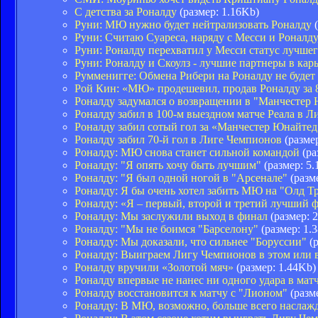
С детства за Роналду
(размер: 1.16Kb)
Руни: МЮ нужно будет нейтрализовать Роналду
(
Руни: Считаю Суареса, наряду с Месси и Роналд
Руни: Роналду перехватил у Месси статус лучше
Руни: Роналду и Скоулз - лучшие партнеры в кар
Румменигге: Обмена Рибери на Роналду не будет
Рой Кин: «МЮ» продешевил, продав Роналду за 
Роналду задумался о возвращении в "Манчестер
Роналду забил в 100-м выездном матче Реала в 
Роналду забил сотый гол за «Манчестер Юнайтед
Роналду забил 70-й гол в Лиге Чемпионов
(размер
Роналду: МЮ снова станет сильной командой
(ра
Роналду: "Я опять хочу быть лучшим"
(размер: 5.
Роналду: "Я был одной ногой в "Арсенале"
(разм
Роналду: Я бы очень хотел забить МЮ на "Олд Т
Роналду: «Я – первый, второй и третий лучший 
Роналду: Мы заслужили выход в финал
(размер: 
Роналду: "Мы не боимся "Барселону"
(размер: 1.
Роналду: Мы доказали, что сильнее "Боруссии"
(р
Роналду: Выиграем Лигу Чемпионов в этом или 
Роналду вручили «Золотой мяч»
(размер: 1.44Kb)
Роналду впервые не нанес ни одного удара в мат
Роналду восстановится к матчу с "Лионом"
(разм
Роналду: В МЮ, возможно, больше всего наслаж