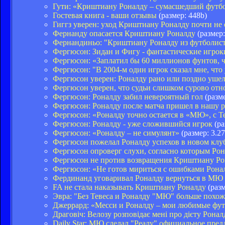
Гути: «Криштиану Роналду – сумасшедший футб
Гостевая книга - ваши отзывы
(размер: 448b)
Гиггз уверен: уход Криштиану Роналду почти не
Фернанду опасается Криштиану Роналду
(размер:
Фернандиньо: "Криштиану Роналду из футболиста
Фергюсон: Зидан и Фигу - фантастические игроки
Фергюсон: «Заплатил бы 60 миллионов фунтов, 
Фергюсон: "В 2004-м один игрок сказал мне, что
Фергюсон уверен: Роналду рано или поздно ушел
Фергюсон уверен, что судьи слишком сурово отн
Фергюсон: Роналду забил невероятный гол
(разме
Фергюсон: Роналду после матча пришел в нашу р
Фергюсон: «Роналду точно остается в «МЮ», с Т
Фергюсон: Роналду - уже сложившийся игрок
(ра
Фергюсон: «Роналду – не симулянт»
(размер: 3.2
Фергюсон пожелал Роналду успехов в новом клу
Фергюсон опроверг слухи, согласно которым Ро
Фергюсон не против возвращения Криштиану Ро
Фергюсон: «Не готов мириться с ошибками Ронал
Фердинанд уговаривал Роналду вернуться в МЮ
FA не стала наказывать Криштиану Роналду
(разм
Эвра: "Без Тевеса и Роналду "МЮ" больше похож
Джеррард: «Месси и Роналду – мои любимые фу
Драговіч: Велозу розповідає мені про дієту Ронал
Daily Star: МЮ сделал "Реалу" официальное пре