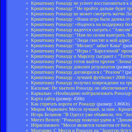
Криштиану Роналду не успеет восстановиться к 
Криштиану Роналду: "Не пройти дальше будет тр
Криштиану Роналду не может смотреть матчи Л
Криштиану Роналду: «Наша игра была далека от
Криштиану Роналду: «Надеюсь на поддержку бол
Криштиану Роналду надеется сыграть с "Аяксом"
Криштиану Роналду: "Нам по силам выиграть Ли
Криштиану Роналду: "Люди свистят в мой адрес, 
Криштиану Роналду: "Милану" забьет Кака"
(раз
Криштиану Роналду: "Игры с "Барселоной" прох
Криштиану Роналду и Марселу сыграют с "Тотт
Криштиану Роналду готов выйти против "Лиона
Криштиану Роналду доволен результатом
(размер
Криштиану Роналду договорился с "Реалом"?
(ра
Криштиану Роналду - лучший футболист 2008 го
Криштиану Роналду получил повреждение на тр
Касильяс: Не хватило Роналду, он обеспечивает н
Карвалью: «Необходимо нейтрализовать Роналду
Карта сайта
(размер: 456b)
Как спрятать ворота от Роналду
(размер: 1.86Kb)
Мирон Маркевич: Месси лучший, за ним - Криш
Игорь Беланов: "В Одессе уже объявили, что "Зо
Мигел Велозу: "Роналду пожелал удачи в "Динам
Ибрагимович: "Месси является талантом от бога,
Мхитарян: С Месси и Роналду на "Золотую бутсу