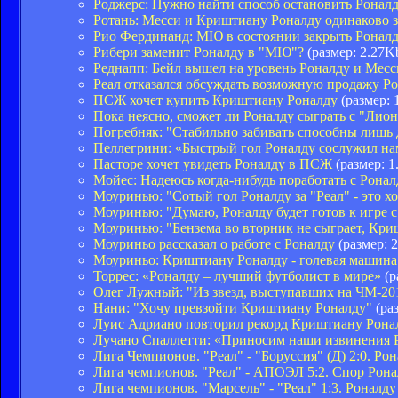
Роджерс: Нужно найти способ остановить Роналду
Ротань: Месси и Криштиану Роналду одинаково 
Рио Фердинанд: МЮ в состоянии закрыть Роналд
Рибери заменит Роналду в "МЮ"?
(размер: 2.27K
Реднапп: Бейл вышел на уровень Роналду и Месс
Реал отказался обсуждать возможную продажу 
ПСЖ хочет купить Криштиану Роналду
(размер: 
Пока неясно, сможет ли Роналду сыграть с "Лио
Погребняк: "Стабильно забивать способны лишь 
Пеллегрини: «Быстрый гол Роналду сослужил н
Пасторе хочет увидеть Роналду в ПСЖ
(размер: 1
Мойес: Надеюсь когда-нибудь поработать с Ронал
Моуринью: "Сотый гол Роналду за "Реал" - это х
Моуринью: "Думаю, Роналду будет готов к игре 
Моуринью: "Бензема во вторник не сыграет, Кри
Моуриньо рассказал о работе с Роналду
(размер: 
Моуриньо: Криштиану Роналду - голевая машина
Торрес: «Роналду – лучший футболист в мире»
(р
Олег Лужный: "Из звезд, выступав­ших на ЧМ-201
Нани: "Хочу превзойти Криштиану Роналду"
(раз
Луис Адриано повторил рекорд Криштиану Рона
Лучано Спаллетти: «Приносим наши извинения 
Лига Чемпионов. "Реал" - "Боруссия" (Д) 2:0. Р
Лига чемпионов. "Реал" - АПОЭЛ 5:2. Спор Рона
Лига чемпионов. "Марсель" - "Реал" 1:3. Роналд