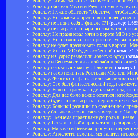
Роналду: "Хочу сыграть с "Манчестер Юнайтед"
Роналду обогнал Месси и Рауля по количеству го
Роналду: Нужно обыграть "Ювентус", чтобы доба
Роналду: Невозможно представить более успешн
Роналду не видит себя в финале ЛЧ
(размер: 1.68
Роналду не сыграет в товарищеском матче прот
Роналду: Не праздновал мячи в ворота МЮ из ув
Роналду: Не праздновал гол просто из уважения
Роналду не будет праздновать голы в ворота "М
Роналду: Игра с МЮ будет особенной
(размер: 2.
Роналду и Суарес разделили Золотую бутсу
(разм
Роналду и Бензема стали самой забивной связко
Роналду готовится к матчу с Баварией
(размер: 1
Роналду готов покинуть Реал ради МЮ или Ман
Роналду: Фергюсон - фантастическая личность и
Роналду: Это был фантастический год, год-мечта
Роналду: Если сыграем как единая команда, то п
Роналду: Для нас было важно остаться непобеж
Роналду будет готов сыграть в первом матче с Ба
Роналду: Большой разницы по сравнению с пре
Роналду больше всего опасается встречи с "Бава
Роналду: "Бензема играет важную роль в "Реале"
Роналду, Бензема и Бэйл пропустили тренировку 
Роналду, Марсело и Бензема пропустят первый м
Роналду: Анчелотти изменил менталитет игроков