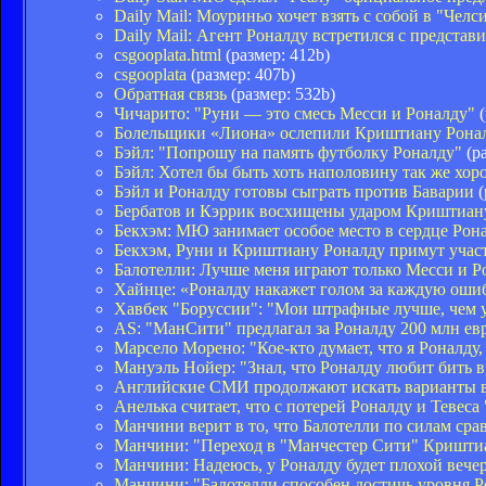
Daily Mail: Моуриньо хочет взять с собой в "Челс
Daily Mail: Агент Роналду встретился с предста
csgooplata.html
(размер: 412b)
csgooplata
(размер: 407b)
Обратная связь
(размер: 532b)
Чичарито: "Руни — это смесь Месси и Роналду"
(
Болельщики «Лиона» ослепили Криштиану Ронал
Бэйл: "Попрошу на память футболку Роналду"
(ра
Бэйл: Хотел бы быть хоть наполовину так же хор
Бэйл и Роналду готовы сыграть против Баварии
(
Бербатов и Кэррик восхищены ударом Криштиан
Бекхэм: МЮ занимает особое место в сердце Рон
Бекхэм, Руни и Криштиану Роналду примут учас
Балотелли: Лучше меня играют только Месси и Ро
Хайнце: «Роналду накажет голом за каждую оши
Хавбек "Боруссии": "Мои штрафные лучше, чем 
AS: "МанСити" предлагал за Роналду 200 млн ев
Марсело Морено: "Кое-кто думает, что я Роналду, 
Мануэль Нойер: "Знал, что Роналду любит бить в 
Английские СМИ продолжают искать варианты 
Анелька считает, что с потерей Роналду и Тевеса
Манчини верит в то, что Балотелли по силам сра
Манчини: "Переход в "Манчестер Сити" Кришти
Манчини: Надеюсь, у Роналду будет плохой вечер
Манчини: "Балотелли способен достичь уровня Р