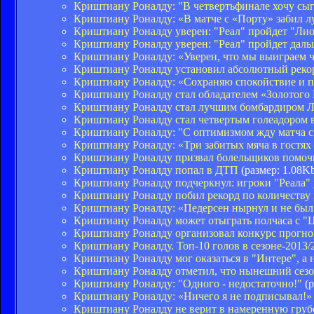
Криштиану Роналду: "В четвертьфинале хочу сыг
Криштиану Роналду: «В матче с «Порту» забил л
Криштиану Роналду уверен: "Реал" пройдет "Ли
Криштиану Роналду уверен: "Реал" пройдет даль
Криштиану Роналду: «Уверен, что мы выиграем 
Криштиану Роналду установил абсолютный рекор
Криштиану Роналду: «Сохраняю спокойствие и 
Криштиану Роналду стал обладателем «Золотого
Криштиану Роналду стал лучшим бомбардиром 
Криштиану Роналду стал четвертым голеадором в
Криштиану Роналду: "С оптимизмом жду матча с
Криштиану Роналду: «Три забитых мяча в гостях
Криштиану Роналду призвал болельщиков помочь
Криштиану Роналду попал в ДТП
(размер: 1.08K
Криштиану Роналду подчеркнул: игроки "Реала" 
Криштиану Роналду побил рекорд по количеству
Криштиану Роналду: «Педерсен нырнул и не был
Криштиану Роналду может отыграть полчаса с 
Криштиану Роналду организовал конкурс прогно
Криштиану Роналду. Топ-10 голов в сезоне-2013/
Криштиану Роналду мог оказаться в "Интере", а
Криштиану Роналду отметил, что нынешний сезо
Криштиану Роналду: "Одного - недостаточно!"
(р
Криштиану Роналду: «Ничего я не подписывал!»
Криштиану Роналду не верит в намеренную груб