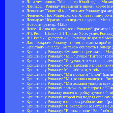
Лига чемпионов. "Манчестер Юнайтед" - "Милан"
Лэмпард: «Роналду не заменить никем, кроме Ме
Леоненко: "Золотой мяч" возьмет Роналду
(размер
Леоненко: Про Милевского и Алиева пишут боль
Леонардо: Ибрагимович играет на уровне Месси 
Новости
(размер: 412b)
Леко: "Я едва прикоснулся к Роналду"
(размер: 1.
ЛЧ. Реал - Шальке 3:1 Травма Хесе, успех Роналд
ЛЧ. Реал - Лудогорец 4:0. Роналду не догнал Мес
Лам: "Закроем Роналду - появятся шансы пройти 
Кріштіану Роналду і Ко також обирають Польщу
(
Криштиану Роналду: «Желания переезжать в Мад
Криштиану Роналду: "МЮ" лучше "Интера"
(раз
Криштиану Роналду: "Я думал, что мы проиграе
Криштиану Роналду: «Мы выбрали неправильную 
Криштиану Роналду: Мы работаем, чтобы выигр
Криштиану Роналду: "Мы победим "Лион"
(разме
Криштиану Роналду: "Мы должны выиграть Лиг
Криштиану Роналду: "Мы должны уважать всех у
Криштиану Роналду, возможно, не сыграет с "Ли
Криштиану Роналду вошел в тройку лучших бом
Криштиану Роналду второй год подряд стал сам
Криштиану Роналду в поисках реабилитации
(раз
Криштиану Роналду: "В очередной раз судья не д
Криштиану Роналду: "В этом сезоне "Реал" обяза