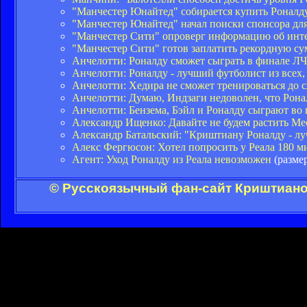
"Манчестер Юнайтед" собирается купить Роналду
"Манчестер Юнайтед" начал поиски спонсора дл
"Манчестер Сити" опроверг информацию об инте
"Манчестер Сити" готов заплатить рекордную су
Анчелотти: Роналду сможет сыграть в финале ЛЧ
Анчелотти: Роналду - лучший футболист из всех,
Анчелотти: Хедира не сможет тренироваться до 
Анчелотти: Думаю, Индзаги недоволен, что Рона
Анчелотти: Бензема, Бэйл и Роналду сыграют во
Александр Ищенко: Давайте не будем растить Ме
Александр Батальский: "Криштиану Роналду - л
Алекс Фергюсон: Хотел попросить у Реала 180 м
Агент: Уход Роналду из Реала невозможен
(размер
© Русскоязычный фан-сайт Криштиано