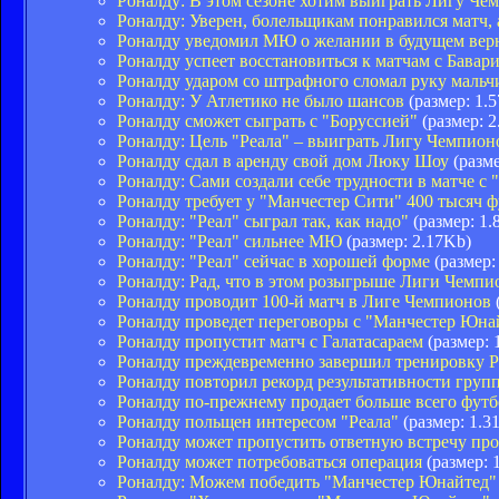
Роналду: В этом сезоне хотим выиграть Лигу Ч
Роналду: Уверен, болельщикам понравился матч, а
Роналду уведомил МЮ о желании в будущем верн
Роналду успеет восстановиться к матчам с Бавар
Роналду ударом со штрафного сломал руку мальч
Роналду: У Атлетико не было шансов
(размер: 1.
Роналду сможет сыграть с "Боруссией"
(размер: 2
Роналду: Цель "Реала" – выиграть Лигу Чемпион
Роналду сдал в аренду свой дом Люку Шоу
(разме
Роналду: Сами создали себе трудности в матче с 
Роналду требует у "Манчестер Сити" 400 тысяч 
Роналду: "Реал" сыграл так, как надо"
(размер: 1.
Роналду: "Реал" сильнее МЮ
(размер: 2.17Kb)
Роналду: "Реал" сейчас в хорошей форме
(размер:
Роналду: Рад, что в этом розыгрыше Лиги Чемпио
Роналду проводит 100-й матч в Лиге Чемпионов
Роналду проведет переговоры с "Манчестер Юна
Роналду пропустит матч с Галатасараем
(размер: 
Роналду преждевременно завершил тренировку Р
Роналду повторил рекорд результативности груп
Роналду по-прежнему продает больше всего фут
Роналду польщен интересом "Реала"
(размер: 1.3
Роналду может пропустить ответную встречу пр
Роналду может потребоваться операция
(размер: 
Роналду: Можем победить "Манчестер Юнайтед"