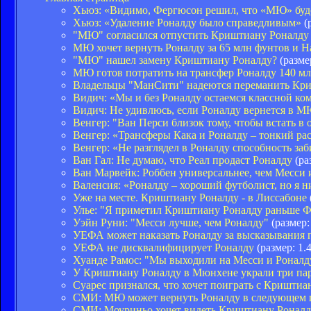
Хьюз: «Видимо, Фергюсон решил, что «МЮ» буде
Хьюз: «Удаление Роналду было справедливым»
(
"МЮ" согласился отпустить Криштиану Роналду
МЮ хочет вернуть Роналду за 65 млн фунтов и 
"МЮ" нашел замену Криштиану Роналду?
(разме
МЮ готов потратить на трансфер Роналду 140 мл
Владельцы "МанСити" надеются переманить Кр
Видич: «Мы и без Роналду остаемся классной ко
Видич: Не удивлюсь, если Роналду вернется в 
Венгер: "Ван Перси близок тому, чтобы встать в
Венгер: «Трансферы Кака и Роналду – тонкий ра
Венгер: «Не разглядел в Роналду способность за
Ван Гал: Не думаю, что Реал продаст Роналду
(ра
Ван Марвейк: Роббен универсальнее, чем Месси 
Валенсия: «Роналду – хороший футболист, но я 
Уже на месте. Криштиану Роналду - в Лиссабоне
Улье: "Я приметил Криштиану Роналду раньше 
Уэйн Руни: "Месси лучше, чем Роналду"
(размер:
УЕФА может наказать Роналду за высказывания п
УЕФА не дисквалифицирует Роналду
(размер: 1.
Хуанде Рамос: "Мы выходили на Месси и Роналд
У Криштиану Роналду в Мюнхене украли три па
Суарес признался, что хочет поиграть с Криштиа
СМИ: МЮ может вернуть Роналду в следующем 
СМИ: Моуриньо хочет видеть Криштиану Роналд