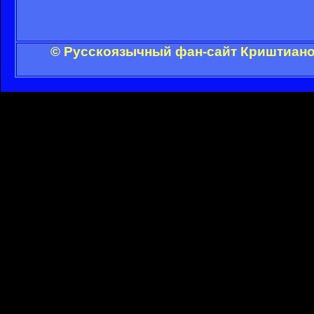
© Русскоязычный фан-сайт Криштиано