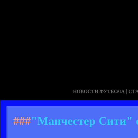
|
НОВОСТИ ФУТБОЛА
СТ
###
"Манчестер Сити" 