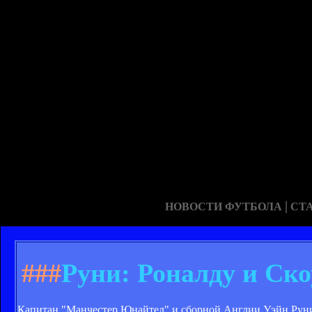
|
НОВОСТИ ФУТБОЛА
СТ
###
Руни: Роналду и Ско
Капитан "Манчестер Юнайтед" и сборной Англии Уэйн Руни