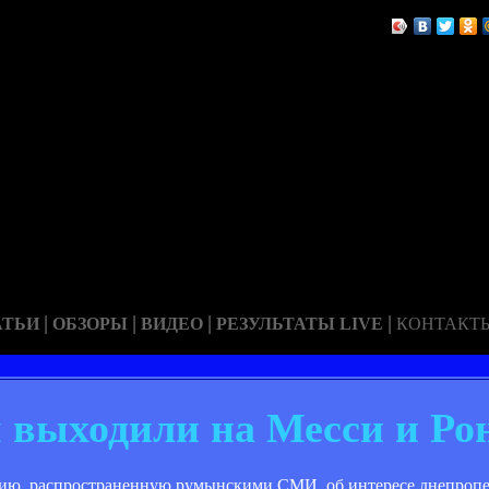
|
|
|
|
АТЬИ
ОБЗОРЫ
ВИДЕО
РЕЗУЛЬТАТЫ LIVE
КОНТАКТ
 выходили на Месси и Ро
ию, распространенную румынскими СМИ, об интересе днепропе