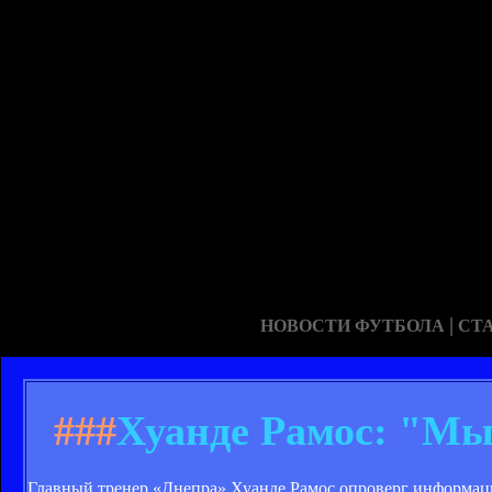
|
НОВОСТИ ФУТБОЛА
СТ
###
Хуанде Рамос: "Мы
Главный тренер «Днепра» Хуанде Рамос опроверг информац