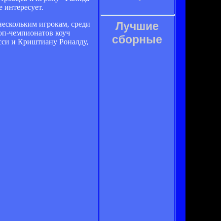
 интересует.
нескольким игрокам, среди
Лучшие
оп-чемпионатов коуч
сборные
сси и Криштиану Роналду,