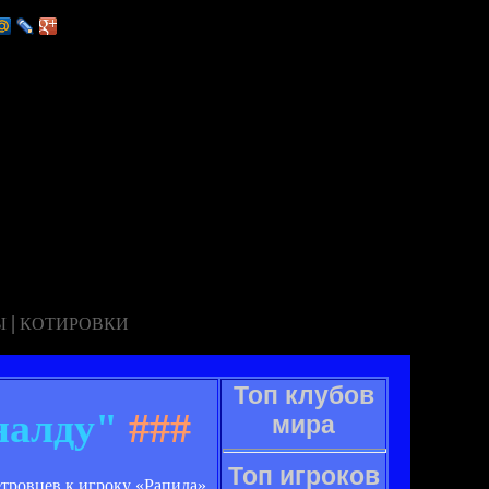
|
Ы
КОТИРОВКИ
Топ клубов
налду"
###
мира
Топ игроков
тровцев к игроку «Рапида»