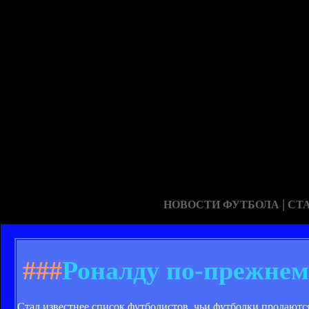
|
НОВОСТИ ФУТБОЛА
СТ
###
Роналду по-прежнем
Стал известнее список футболистов, чьи футболки продаются