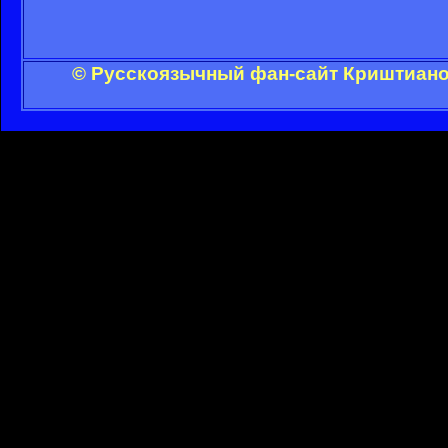
© Русскоязычный фан-сайт Криштиано