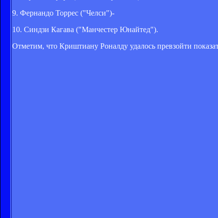
9. Фернандо Торрес ("Челси")-
10. Синдзи Кагава ("Манчестер Юнайтед").
Отметим, что Криштиану Роналду удалось превзойти показат