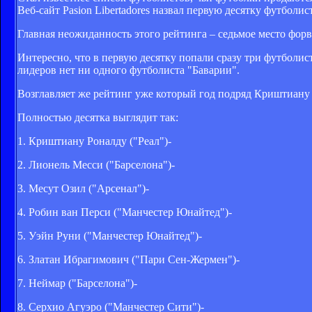
Веб-сайт Pasion Libertadores назвал первую десятку футболис
Главная неожиданность этого рейтинга – седьмое место фор
Интересно, что в первую десятку попали сразу три футболи
лидеров нет ни одного футболиста "Баварии".
Возглавляет же рейтинг уже который год подряд Криштиану 
Полностью десятка выглядит так:
1. Криштиану Роналду ("Реал")-
2. Лионель Месси ("Барселона")-
3. Месут Озил ("Арсенал")-
4. Робин ван Перси ("Манчестер Юнайтед")-
5. Уэйн Руни ("Манчестер Юнайтед")-
6. Златан Ибрагимович ("Пари Сен-Жермен")-
7. Неймар ("Барселона")-
8. Серхио Агуэро ("Манчестер Сити")-