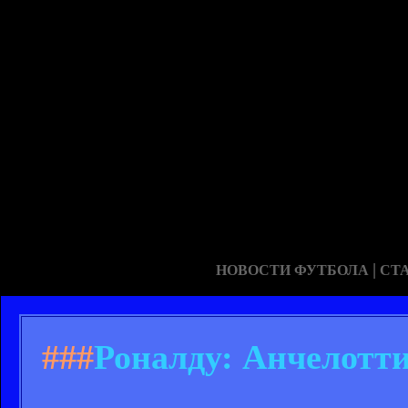
|
НОВОСТИ ФУТБОЛА
СТ
###
Роналду: Анчелотти