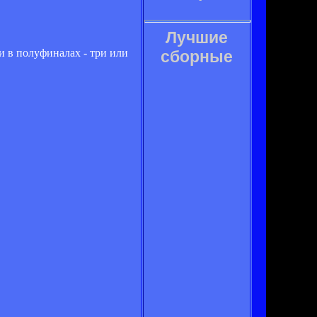
Лучшие
и в полуфиналах - три или
сборные