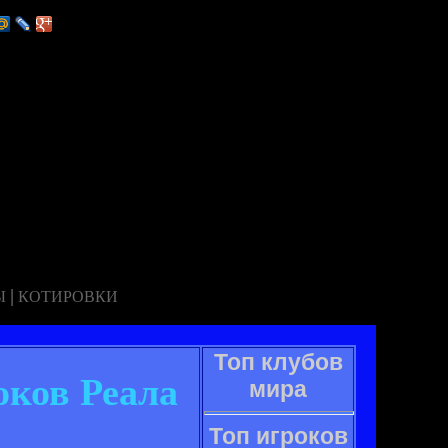
|
Ы
КОТИРОВКИ
Топ клубов
оков Реала
мира
Топ игроков