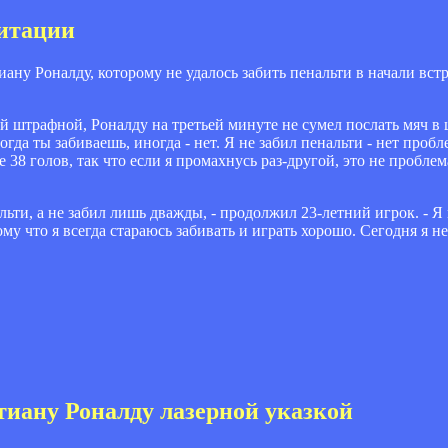
литации
ну Роналду, которому не удалось забить пенальти в начали встре
 штрафной, Роналду на третьей минуте не сумел послать мяч в ц
гда ты забиваешь, иногда - нет. Я не забил пенальти - нет пробл
е 38 голов, так что если я промахнусь раз-другой, это не проблем
альти, а не забил лишь дважды, - продолжил 23-летний игрок. - Я 
му что я всегда стараюсь забивать и играть хорошо. Сегодня я не
иану Роналду лазерной указкой