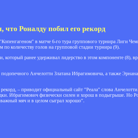
, что Роналду побил его рекорд
"Копенгагеном" в матче 6-го тура группового турнира Лиги Чем
по количеству голов на групповой стадии турнира (9).
 который ранее удерживал лидерство в этом компоненте (8), вр
 подопечного Анчелотти Златана Ибрагимовича, а также Эрнана
й рекорд, – приводит официальный сайт "Реала" слова Анчелотти
дки. Ибрагимович физически силен и хорош в подыгрыше. Но Р
 важный мяч и в целом сыграл хорошо".