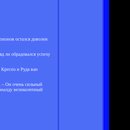
пионов остался доволен
яд ли обрадовался успеху
 Креспо и Руда ван
. – Он очень сильный
оналду великолепный