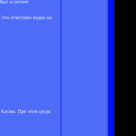
 был ослеплен
 Это отчетливо видно на
 Кагава. При этом среди