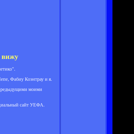
 вижу
етико".
епе, Фабиу Коэнтрау и я.
с предыдущими моими
фициальный сайт УЕФА.