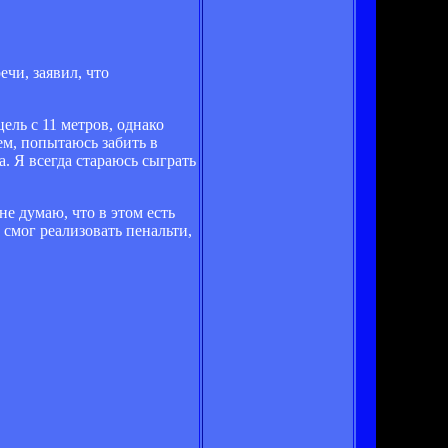
чи, заявил, что
ель с 11 метров, однако
ем, попытаюсь забить в
а. Я всегда стараюсь сыграть
не думаю, что в этом есть
 смог реализовать пенальти,