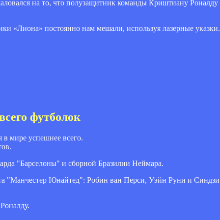
ловался на то, что полузащитник команды Криштиану Роналду
и «Лиона» постоянно нам мешали, используя лазерные указки.
всего футболок
 в мире успешнее всего.
тов.
варда "Барселоны" и сборной Бразилии Неймара.
ста "Манчестер Юнайтед": Робин ван Перси, Уэйн Руни и Синдзи
Роналду.