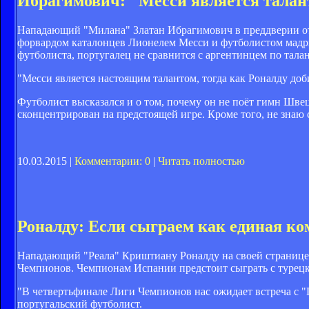
Ибрагимович: "Месси является талант
Нападающий "Милана" Златан Ибрагимович в преддверии от
форвардом каталонцев Лионелем Месси и футболистом мадр
футболиста, португалец не сравнится с аргентинцем по талан
"Месси является настоящим талантом, тогда как Роналду доб
Футболист высказался и о том, почему он не поёт гимн Шв
сконцентрирован на предстоящей игре. Кроме того, не знаю 
10.03.2015 |
Комментарии: 0
|
Читать полностью
Роналду: Если сыграем как единая ко
Нападающий "Реала" Криштиану Роналду на своей странице 
Чемпионов. Чемпионам Испании предстоит сыграть с турецк
"В четвертьфинале Лиги Чемпионов нас ожидает встреча с "Г
португальский футболист.