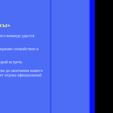
нсы»
его команде удастся
охраняю спокойствие и
орой встрече.
еко до окончания нашего
ует игрока официальный