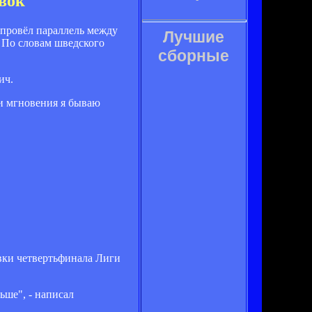
овок"
провёл параллель между
Лучшие
 По словам шведского
сборные
ич.
и мгновения я бываю
вки четвертьфинала Лиги
ьше", - написал