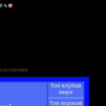
|
Ы
КОТИРОВКИ
Топ клубов
мира
Топ игроков