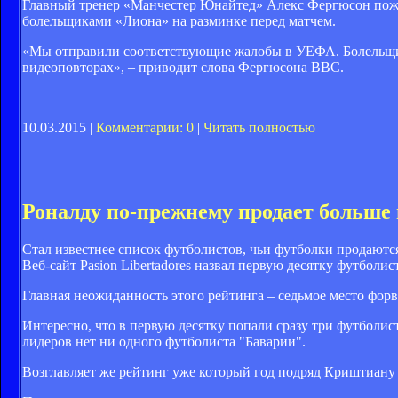
Главный тренер «Манчестер Юнайтед» Алекс Фергюсон пожа
болельщиками «Лиона» на разминке перед матчем.
«Мы отправили соответствующие жалобы в УЕФА. Болельщик
видеоповторах», – приводит слова Фергюсона BBC.
10.03.2015 |
Комментарии: 0
|
Читать полностью
Роналду по-прежнему продает больше 
Стал известнее список футболистов, чьи футболки продаются
Веб-сайт Pasion Libertadores назвал первую десятку футболис
Главная неожиданность этого рейтинга – седьмое место фор
Интересно, что в первую десятку попали сразу три футболи
лидеров нет ни одного футболиста "Баварии".
Возглавляет же рейтинг уже который год подряд Криштиану 