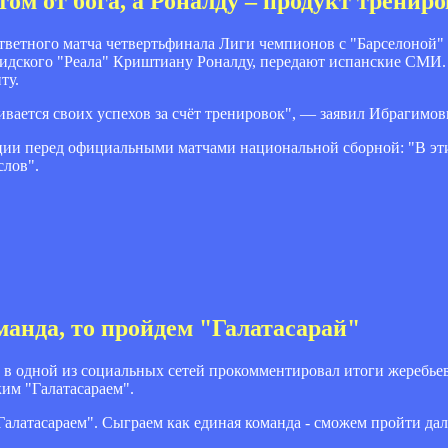
ом от бога, а Роналду – продукт тренир
ветного матча четвертьфинала Лиги чемпионов с "Барселоной" 
идского "Реала" Криштиану Роналду, передают испанские СМИ.
ту.
ивается своих успехов за счёт тренировок", — заявил Ибрагимов
еции перед официальными матчами национальной сборной: "В эт
слов".
манда, то пройдем "Галатасарай"
в одной из социальных сетей прокомментировал итоги жеребье
им "Галатасараем".
алатасараем". Сыграем как единая команда - сможем пройти дал