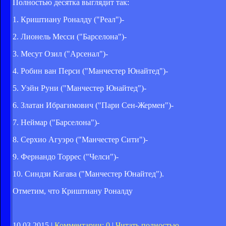
Полностью десятка выглядит так:
1. Криштиану Роналду ("Реал")-
2. Лионель Месси ("Барселона")-
3. Месут Озил ("Арсенал")-
4. Робин ван Перси ("Манчестер Юнайтед")-
5. Уэйн Руни ("Манчестер Юнайтед")-
6. Златан Ибрагимович ("Пари Сен-Жермен")-
7. Неймар ("Барселона")-
8. Серхио Агуэро ("Манчестер Сити")-
9. Фернандо Торрес ("Челси")-
10. Синдзи Кагава ("Манчестер Юнайтед").
Отметим, что Криштиану Роналду
10.03.2015 |
Комментарии: 0
|
Читать полностью