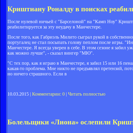
Криштиану Роналду в поисках реаби
После нулевой ничьей с "Барселоной" на "Камп Ноу" Криштиа
реабилитируется за эту неудачу в Манчестере.
После того, как Габриэль Милито сыграл рукой в собственной
португалец не стал посыпать голову пеплом после игры. "Ино
Манчестере. Я всегда уверен в себе. В этом сезоне я забил уж
как можно лучше", - сказал вингер "МЮ".
"С тех пор, как я играю в Манчестере, я забил 15 или 16 пен
какая-то проблема. Мне никто не предъявлял претензий, пото
но ничего страшного. Если в
10.03.2015 |
Комментарии: 0
|
Читать полностью
Болельщики «Лиона» ослепили Кришт