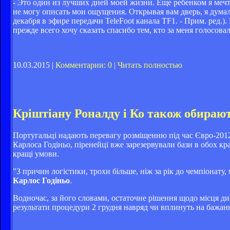
- Это один из лучших дней моей жизни. Еще ребенком я мечт
не могу описать мои ощущения. Открывая вам дверь, я думал,
декабря в эфире передачи TeleFoot канала TF1. - Прим. ред.)
прежде всего хочу сказать спасибо тем, кто за меня голосова
10.03.2015 |
Комментарии: 0
|
Читать полностью
Кріштіану Роналду і Ко також обира
Португальці надають перевагу розміщенню під час Євро-2012
Карлоса Годіньо, піренейці вже зарезервували бази в обох 
кращі умови.
"З причин логістики, трохи більше, ніж за рік до чемпіонату
Карлос Годіньо
.
Водночас, за його словами, остаточне рішення щодо місця ди
результати процедури 2 грудня навряд чи вплинуть на бажан