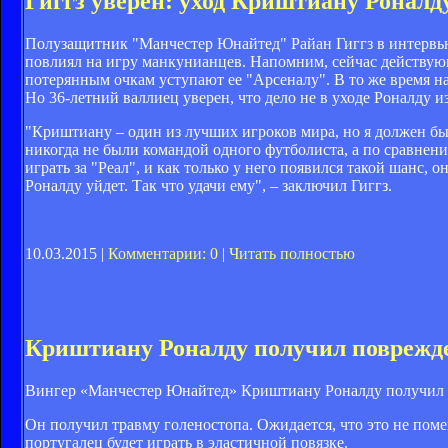
Гиггз уверен: уход Криштиану Роналд
Полузащитник "Манчестер Юнайтед" Райан Гиггз в интервью 
повлиял на игру манкунианцев. Напомним, сейчас действу
потерянным очкам уступают ее "Арсеналу". В то же время н
Но 36-летний валлиец уверен, что дело не в уходе Роналду и
"Криштиану – один из лучших игроков мира, но я должен быт
никогда не были командой одного футболиста, а по сравнени
играть за "Реал", и как только у него появился такой шанс,
Роналду уйдет. Так что удачи ему", – заключил Гиггз.
10.03.2015 |
Комментарии: 0
|
Читать полностью
Криштиану Роналду получил поврежде
Вингер «Манчестер Юнайтед» Криштиану Роналду получил п
Он получил травму голеностопа. Ожидается, что это не пом
португалец будет играть в эластичной повязке.