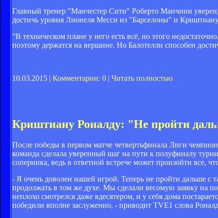
Главный тренер "Манчестер Сити" Роберто Манчини уверен
достичь уровня Лионеля Месси из "Барселоны" и Криштиану 
"В техническом плане у него есть всё, но этого недостато
поэтому держатся на вершине. Но Балотелли способен дос
10.03.2015 |
Комментарии: 0
|
Читать полностью
Криштиану Роналду: "Не пройти дальш
После победы в первом матче четвертьфинала Лиги чемпионо
команда сделала уверенный шаг на пути к полуфиналу турни
соперника, ведь в ответной встрече может произойти все, чт
- Я очень доволен нашей игрой. Теперь не пройти дальше с т
продолжать в том же духе. Мы сделали весомую заявку на по
неплохо смотрелся даже вдесятером, и у себя дома постарае
победили вполне заслуженно, - приводит TVE1 слова Роналд