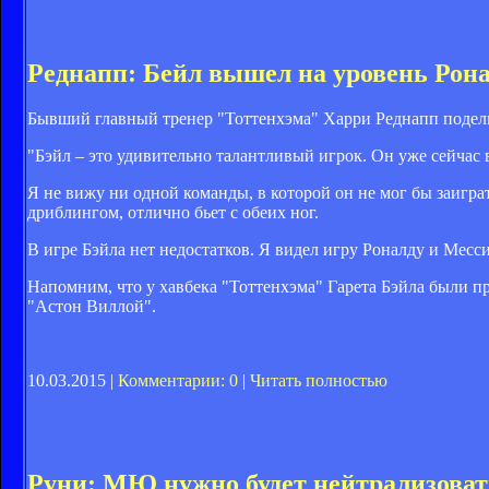
Реднапп: Бейл вышел на уровень Рон
Бывший главный тренер "Тоттенхэма" Харри Реднапп подели
"Бэйл – это удивительно талантливый игрок. Он уже сейчас 
Я не вижу ни одной команды, в которой он не мог бы заигра
дриблингом, отлично бьет с обеих ног.
В игре Бэйла нет недостатков. Я видел игру Роналду и Месси
Напомним, что у хавбека "Тоттенхэма" Гарета Бэйла были п
"Астон Виллой".
10.03.2015 |
Комментарии: 0
|
Читать полностью
Руни: МЮ нужно будет нейтрализоват