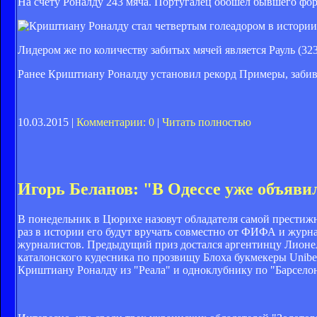
На счету Роналду 243 мяча. Португалец обошел бывшего фор
Лидером же по количеству забитых мячей является Рауль (323
Ранее
Криштиану Роналду установил рекорд Примеры, забив 2
10.03.2015 |
Комментарии: 0
|
Читать полностью
Игорь Беланов: "В Одессе уже объяви
В понедельник в Цюрихе назовут обладателя самой престижн
раз в истории его будут вручать совместно от ФИФА и журнал
журналистов. Предыдущий приз достался аргентинцу Лионелю
каталонского кудесника по прозвищу Блоха букмекеры Unibet
Криштиану Роналду из "Реала" и одноклубнику по "Барсело