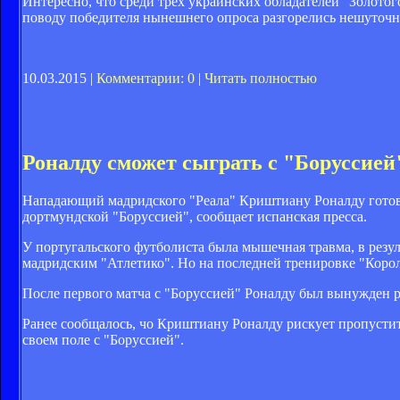
Интересно, что среди трех украинских обладателей "Золотог
поводу победителя нынешнего опроса разгорелись нешуточн
10.03.2015 |
Комментарии: 0
|
Читать полностью
Роналду сможет сыграть с "Боруссией
Нападающий мадридского "Реала" Криштиану Роналду готов 
дортмундской "Боруссией", сообщает испанская пресса.
У португальского футболиста была мышечная травма, в резул
мадридским "Атлетико". Но на последней тренировке "Корол
После первого матча с "Боруссией" Роналду был вынужден 
Ранее сообщалось, чо
Криштиану Роналду рискует пропустит
своем поле с "Боруссией".